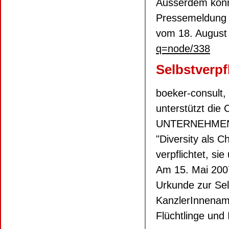
Ausserdem könne
Pressemeldung 
vom 18. August
q=node/338
Selbstverpf
boeker-consult
unterstützt d
UNTERNEHMEN un
"Diversity als C
verpflichtet, si
Am 15. Mai 2007
Urkunde zur Sel
KanzlerInnenamt
Flüchtlinge und