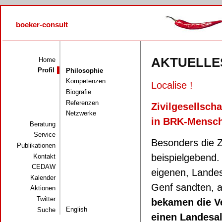
Direkt zum Inhalt
boeker-consult
AKTUELLE
Home
Profil
Philosophie
Kompetenzen
Localise !
Biografie
Referenzen
Zivilgesellsch
Netzwerke
in BRK-Mensch
Beratung
Service
Besonders die Zi
Publikationen
beispielgebend.
Kontakt
CEDAW
eigenen, Landes
Kalender
Genf sandten, a
Aktionen
Twitter
bekamen die V
English
Suche
einen Landesal