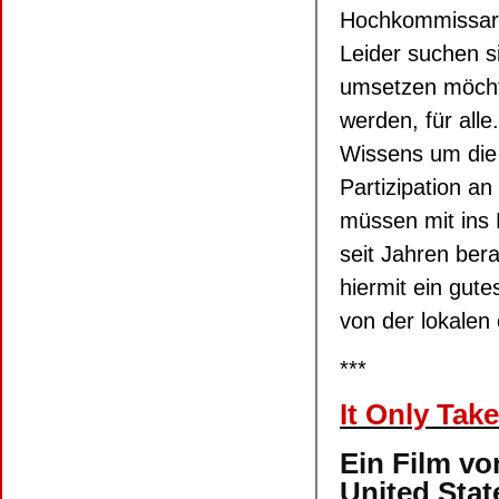
Hochkommissar*
Leider suchen s
umsetzen möcht
werden, für all
Wissens um die 
Partizipation 
müssen mit ins B
seit Jahren ber
hiermit ein gute
von der lokalen
***
It Only Take
Ein Film vo
United Stat