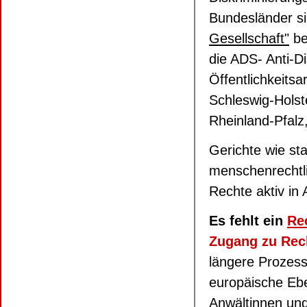
Bundesländer si
Gesellschaft"
be
die ADS- Anti-D
Öffentlichkeitsa
Schleswig-Holst
Rheinland-Pfal
Gerichte wie st
menschenrechtli
Rechte aktiv i
Es fehlt ein
Re
Zugang zu Rec
längere Prozess
europäische Eb
Anwältinnen und